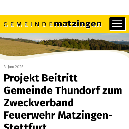
Navigieren in Matzingen
Schnellnavigation
Hauptn
3. Juni 2026
Projekt Beitritt
Gemeinde Thundorf zum
Zweckverband
Feuerwehr Matzingen-
Stettfurt