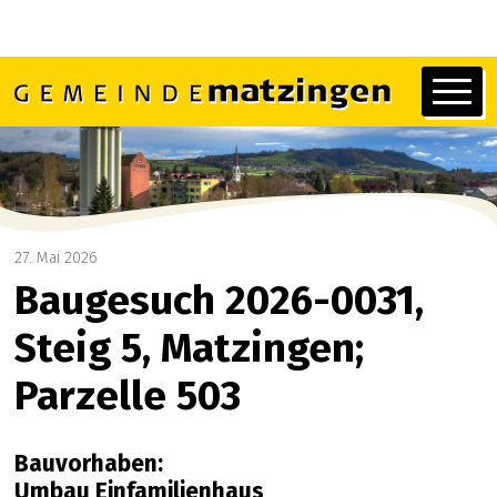
Navigieren in Matzingen
Schnellnavigation
Hauptn
27. Mai 2026
Baugesuch 2026-0031,
Steig 5, Matzingen;
Parzelle 503
Bauvorhaben:
Umbau Einfamilienhaus