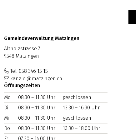
zum
Footer
Adresse
Gemeindeverwaltung Matzingen
Altholzstrasse 7
9548 Matzingen
Tel. 058 346 15 15
kanzlei@matzingen.ch
Öffnungszeiten
Mo
WOCHENTAG
08.30 – 11.30 Uhr
VORMITTAG
geschlossen
NACHMITTAG
Di
08.30 – 11.30 Uhr
13.30 – 16.30 Uhr
Mi
08.30 – 11.30 Uhr
geschlossen
Do
08.30 – 11.30 Uhr
13.30 – 18.00 Uhr
Fr
07.30 – 14.00 Uhr