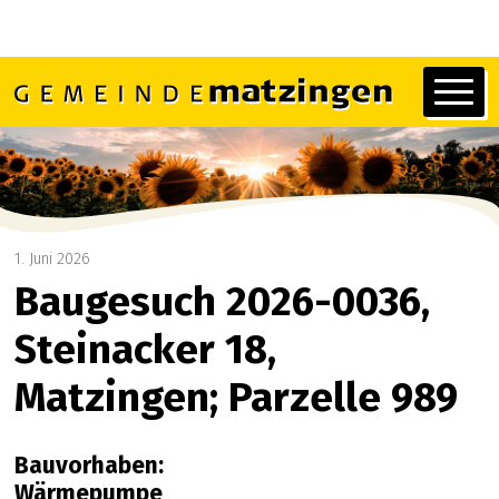
Navigieren in Matzingen
Schnellnavigation
Hauptn
1. Juni 2026
Baugesuch 2026-0036,
Steinacker 18,
Matzingen; Parzelle 989
Bauvorhaben:
Wärmepumpe