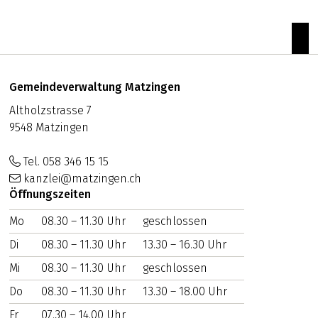
zum
Footer
Adresse
Gemeindeverwaltung Matzingen
Altholzstrasse 7
9548 Matzingen
Tel. 058 346 15 15
kanzlei@matzingen.ch
Öffnungszeiten
Mo
WOCHENTAG
08.30 – 11.30 Uhr
VORMITTAG
geschlossen
NACHMITTAG
Di
08.30 – 11.30 Uhr
13.30 – 16.30 Uhr
Mi
08.30 – 11.30 Uhr
geschlossen
Do
08.30 – 11.30 Uhr
13.30 – 18.00 Uhr
Fr
07.30 – 14.00 Uhr