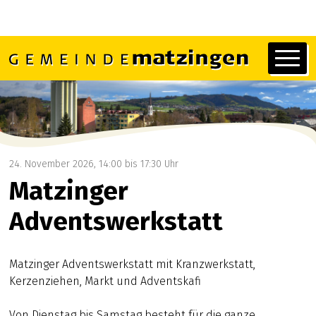
Navigieren in Matzingen
Schnellnavigation
Hauptn
24. November 2026
, 14:00
bis 17:30 Uhr
Matzinger
Adventswerkstatt
Matzinger Adventswerkstatt mit Kranzwerkstatt,
Kerzenziehen, Markt und Adventskafi
Von Dienstag bis Samstag besteht für die ganze