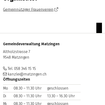
Gemeinnütziger Frauenverein
zum
Footer
Adresse
Gemeindeverwaltung Matzingen
Altholzstrasse 7
9548 Matzingen
Tel. 058 346 15 15
kanzlei@matzingen.ch
Öffnungszeiten
Mo
WOCHENTAG
08.30 – 11.30 Uhr
VORMITTAG
geschlossen
NACHMITTAG
Di
08.30 – 11.30 Uhr
13.30 – 16.30 Uhr
Mi
08.30 – 11.30 Uhr
geschlossen