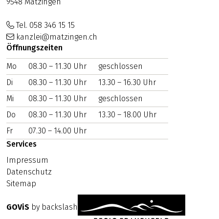
9548 Matzingen
Tel. 058 346 15 15
kanzlei@matzingen.ch
Öffnungszeiten
Mo
WOCHENTAG
08.30 – 11.30 Uhr
VORMITTAG
geschlossen
NACHMITTAG
Di
08.30 – 11.30 Uhr
13.30 – 16.30 Uhr
Mi
08.30 – 11.30 Uhr
geschlossen
Do
08.30 – 11.30 Uhr
13.30 – 18.00 Uhr
Fr
07.30 – 14.00 Uhr
Services
Impressum
Datenschutz
Sitemap
GOViS
by
backslash