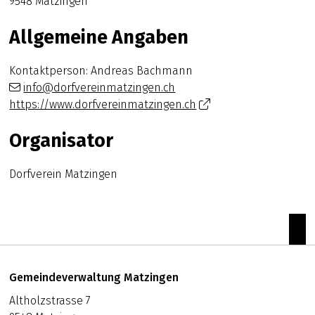
9548 Matzingen
Allgemeine Angaben
Kontaktperson: Andreas Bachmann
info@dorfvereinmatzingen.ch
https://www.dorfvereinmatzingen.ch
Organisator
Dorfverein Matzingen
zum
Footer
Adresse
Gemeindeverwaltung Matzingen
Altholzstrasse 7