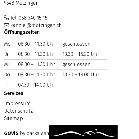
9548 Matzingen
Tel. 058 346 15 15
kanzlei@matzingen.ch
Öffnungszeiten
Mo
WOCHENTAG
08.30 – 11.30 Uhr
VORMITTAG
geschlossen
NACHMITTAG
Di
08.30 – 11.30 Uhr
13.30 – 16.30 Uhr
Mi
08.30 – 11.30 Uhr
geschlossen
Do
08.30 – 11.30 Uhr
13.30 – 18.00 Uhr
Fr
07.30 – 14.00 Uhr
Services
Impressum
Datenschutz
Sitemap
GOViS
by
backslash