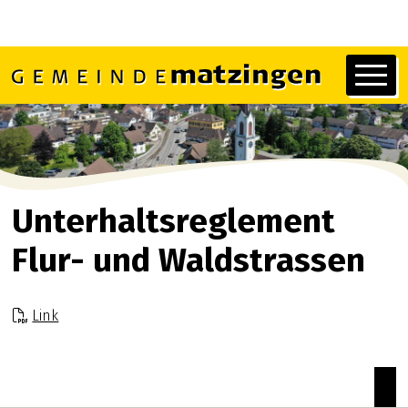
Navigieren in Matzingen
Schnellnavigation
Hauptn
Unterhaltsreglement
Flur- und Waldstrassen
Link
zum