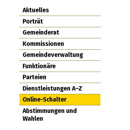
Subnav: Politik & Verwal
Aktuelles
Porträt
Gemeinderat
Kommissionen
Gemeindeverwaltung
Funktionäre
Parteien
Dienstleistungen A–Z
Online-Schalter
Abstimmungen und
Wahlen