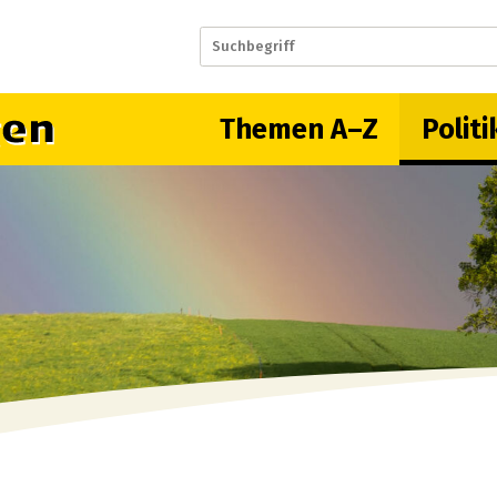
gen
Suchbegriff
Themen A–Z
Politik & V
Hauptnavigation
Themen A–Z
Polit