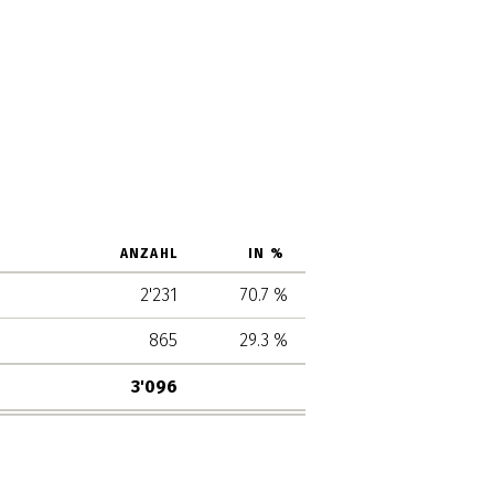
ANZAHL
IN %
2'231
70.7 %
865
29.3 %
3'096