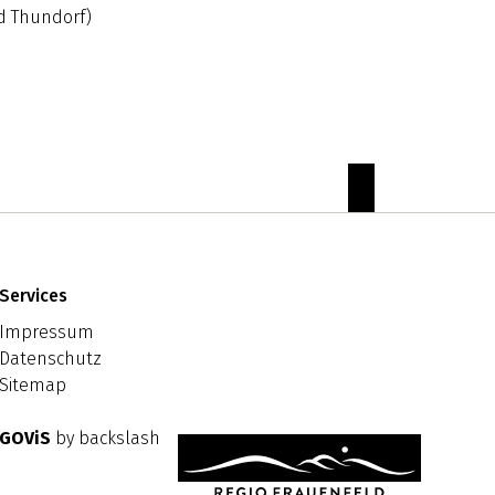
d Thundorf)
zum Seitenanfa
Services
Impressum
Datenschutz
Sitemap
GOViS
by
backslash