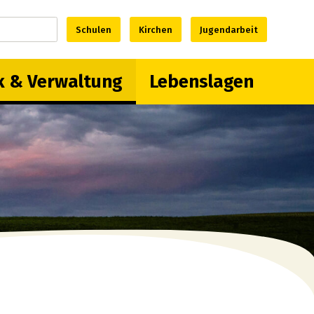
Schulen
Kirchen
Jugendarbeit
Suche starten
erwaltung
Lebenslagen
ik & Verwaltung
Lebenslagen