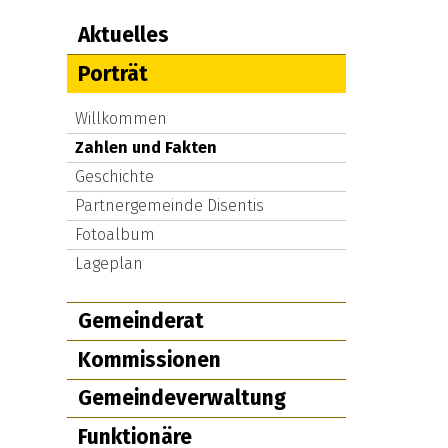
Subnav: Politik & Verwal
Aktuelles
Porträt
Willkommen
Zahlen und Fakten
Geschichte
Partnergemeinde Disentis
Fotoalbum
Lageplan
Gemeinderat
Kommissionen
Gemeindeverwaltung
Funktionäre