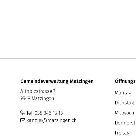
Footer
Adresse
Gemeindeverwaltung Matzingen
Öffnungs
Altholzstrasse 7
Mo
WOCHEN
ntag
9548 Matzingen
Di
enstag
Mi
ttwoch
Tel. 058 346 15 15
kanzlei@matzingen.ch
Do
nnerst
Fr
eitag